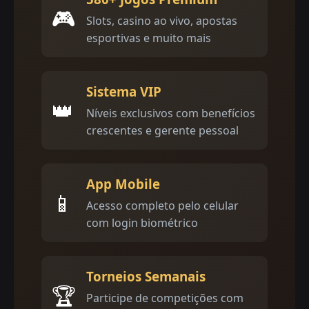
🎮
Slots, casino ao vivo, apostas
esportivas e muito mais
Sistema VIP
👑
Níveis exclusivos com benefícios
crescentes e gerente pessoal
App Mobile
📱
Acesso completo pelo celular
com login biométrico
Torneios Semanais
🏆
Participe de competições com