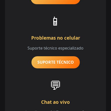
📱
Problemas no celular
Suporte técnico especializado
SUPORTE TÉCNICO
💬
Chat ao vivo