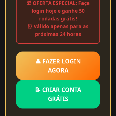
🎁 OFERTA ESPECIAL: Faça
login hoje e ganhe 50
rodadas grátis!
⏰ Válido apenas para as
próximas 24 horas
👤 FAZER LOGIN
AGORA
📝 CRIAR CONTA
GRÁTIS