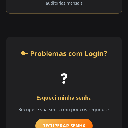
auditorias mensais
🔑 Problemas com Login?
❓
Esqueci minha senha
Recupere sua senha em poucos segundos
RECUPERAR SENHA