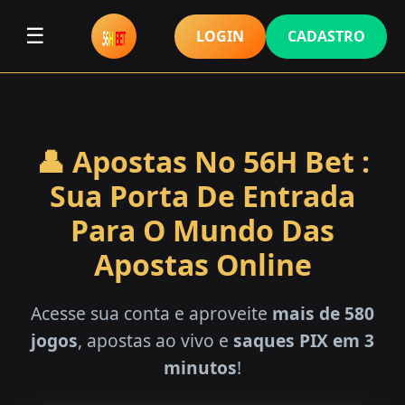
☰
LOGIN
CADASTRO
👤 Apostas No 56H Bet :
Sua Porta De Entrada
Para O Mundo Das
Apostas Online
Acesse sua conta e aproveite
mais de 580
jogos
, apostas ao vivo e
saques PIX em 3
minutos
!