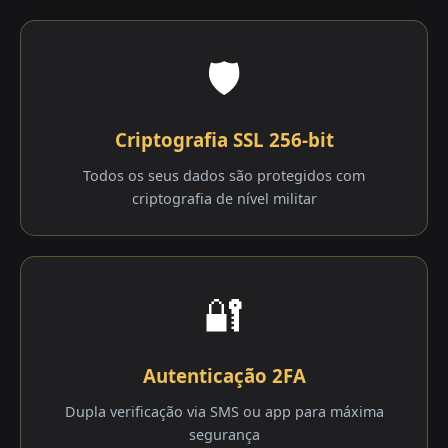
🛡️
Criptografia SSL 256-bit
Todos os seus dados são protegidos com
criptografia de nível militar
🔐
Autenticação 2FA
Dupla verificação via SMS ou app para máxima
segurança