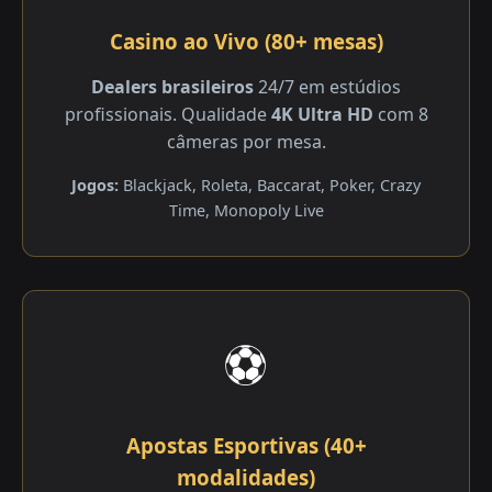
Casino ao Vivo (80+ mesas)
Dealers brasileiros
24/7 em estúdios
profissionais. Qualidade
4K Ultra HD
com 8
câmeras por mesa.
Jogos:
Blackjack, Roleta, Baccarat, Poker, Crazy
Time, Monopoly Live
⚽
Apostas Esportivas (40+
modalidades)