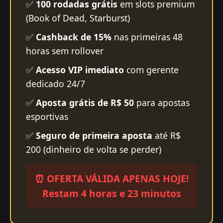
✅
100 rodadas grátis
em slots premium
(Book of Dead, Starburst)
✅
Cashback de 15%
nas primeiras 48
horas sem rollover
✅
Acesso VIP imediato
com gerente
dedicado 24/7
✅
Aposta grátis de R$ 50
para apostas
esportivas
✅
Seguro de primeira aposta
até R$
200 (dinheiro de volta se perder)
⏰ OFERTA VÁLIDA APENAS HOJE!
Restam 4 horas e 23 minutos