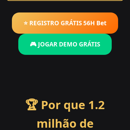
⭐ REGISTRO GRÁTIS 56H Bet
🎮 JOGAR DEMO GRÁTIS
🏆 Por que 1.2
milhão de