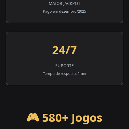
MAIOR JACKPOT
Pago em dezembro/2025
24/7
SUPORTE
Tempo de resposta: 2min
🎮 580+ Jogos