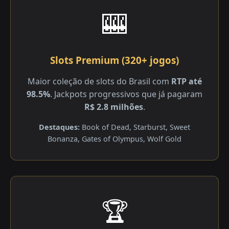
🎰
Slots Premium (320+ jogos)
Maior coleção de slots do Brasil com
RTP até
98.5%
. Jackpots progressivos que já pagaram
R$ 2.8 milhões
.
Destaques:
Book of Dead, Starburst, Sweet
Bonanza, Gates of Olympus, Wolf Gold
🏆