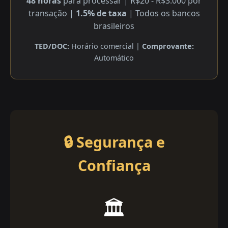
48 horas
para processar | R$20 - R$3.000 por
transação |
1.5% de taxa
| Todos os bancos
brasileiros
TED/DOC:
Horário comercial |
Comprovante:
Automático
🔒 Segurança e
Confiança
🏛️