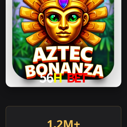
1.2M+