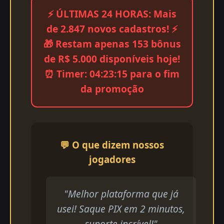
⚡ ÚLTIMAS 24 HORAS: Mais
de 2.847 novos cadastros! ⚡
🎁 Restam apenas 153 bônus
de R$ 5.000 disponíveis hoje!
⏰ Timer: 04:23:15 para o fim
da promoção
💬 O que dizem nossos
jogadores
"Melhor plataforma que já
usei! Saque PIX em 2 minutos,
suporte incrível!"