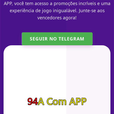
APP, você tem acesso a promoções incríveis e uma
experiência de jogo inigualável. Junte-se aos
vencedores agora!
SEGUIR NO TELEGRAM