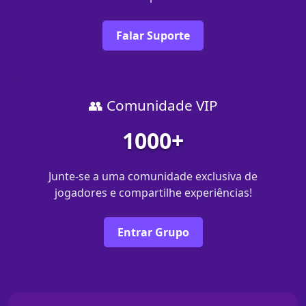
Falar Suporte
👥 Comunidade VIP
1000+
Junte-se a uma comunidade exclusiva de
jogadores e compartilhe experiências!
Entrar Grupo