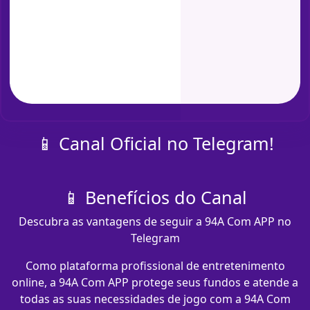
📱 Canal Oficial no Telegram!
📱 Benefícios do Canal
Descubra as vantagens de seguir a 94A Com APP no
Telegram
Como plataforma profissional de entretenimento
online, a 94A Com APP protege seus fundos e atende a
todas as suas necessidades de jogo com a 94A Com