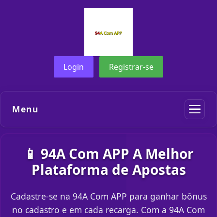
Login
Registrar-se
Menu
📱 94A Com APP A Melhor
Plataforma de Apostas
Cadastre-se na 94A Com APP para ganhar bônus
no cadastro e em cada recarga. Com a 94A Com