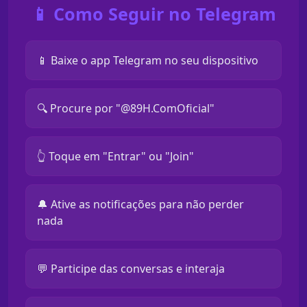
📱 Como Seguir no Telegram
📱 Baixe o app Telegram no seu dispositivo
🔍 Procure por "@89H.ComOficial"
👆 Toque em "Entrar" ou "Join"
🔔 Ative as notificações para não perder
nada
💬 Participe das conversas e interaja