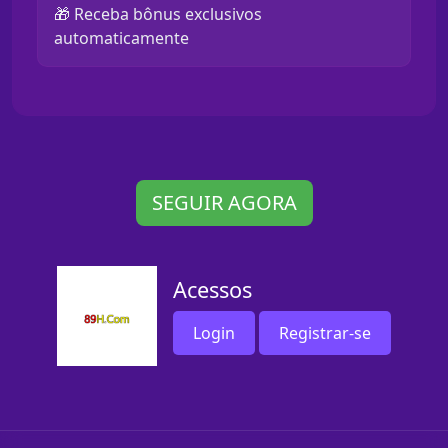
🎁 Receba bônus exclusivos
automaticamente
SEGUIR AGORA
Acessos
Login
Registrar-se