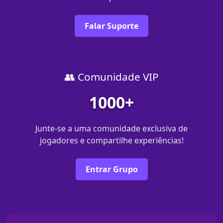
Falar Suporte
👥 Comunidade VIP
1000+
Junte-se a uma comunidade exclusiva de
jogadores e compartilhe experiências!
Entrar Grupo