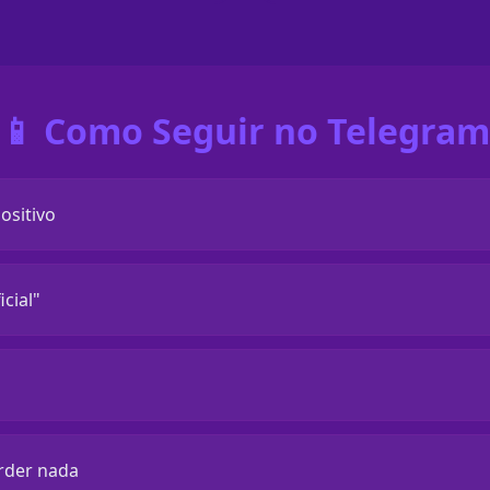
📱 Como Seguir no Telegram
ositivo
cial"
erder nada