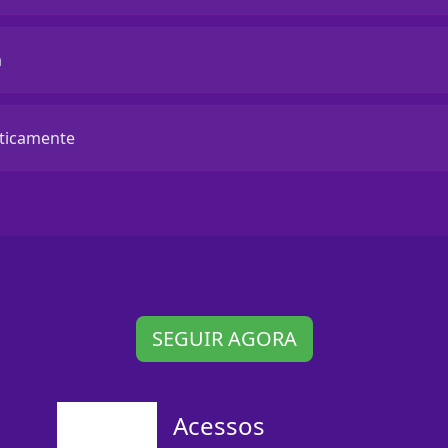
a
aticamente
SEGUIR AGORA
Acessos