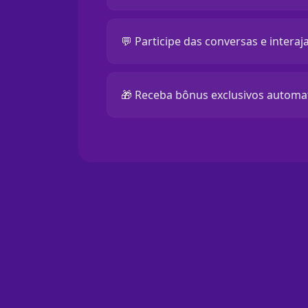
💬 Participe das conversas e interaj
🎁 Receba bônus exclusivos autom