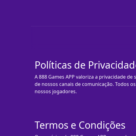
Políticas de Privacida
A 888 Games APP valoriza a privacidade de
de nossos canais de comunicação. Todos os 
nossos jogadores.
Termos e Condições