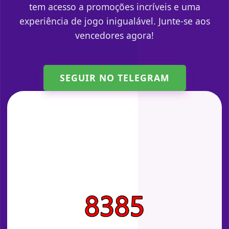
tem acesso a promoções incríveis e uma
experiência de jogo inigualável. Junte-se aos
vencedores agora!
SEGUIR NO TELEGRAM