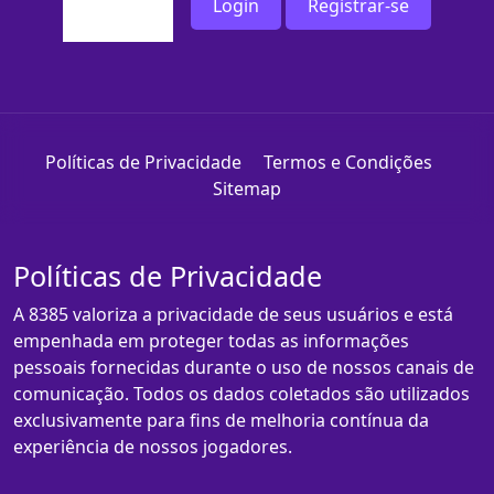
Login
Registrar-se
Políticas de Privacidade
Termos e Condições
Sitemap
Políticas de Privacidade
A 8385 valoriza a privacidade de seus usuários e está
empenhada em proteger todas as informações
pessoais fornecidas durante o uso de nossos canais de
comunicação. Todos os dados coletados são utilizados
exclusivamente para fins de melhoria contínua da
experiência de nossos jogadores.