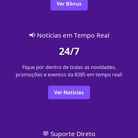
Ver Bônus
📢 Notícias em Tempo Real
24/7
Fique por dentro de todas as novidades,
promoções e eventos da 8385 em tempo real!
Ver Notícias
💬 Suporte Direto