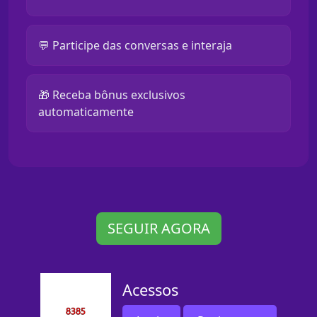
💬 Participe das conversas e interaja
🎁 Receba bônus exclusivos
automaticamente
SEGUIR AGORA
Acessos