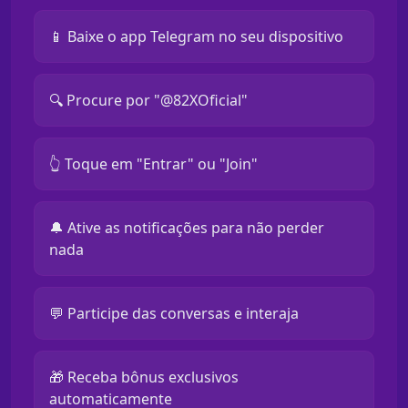
📱 Baixe o app Telegram no seu dispositivo
🔍 Procure por "@82XOficial"
👆 Toque em "Entrar" ou "Join"
🔔 Ative as notificações para não perder
nada
💬 Participe das conversas e interaja
🎁 Receba bônus exclusivos
automaticamente