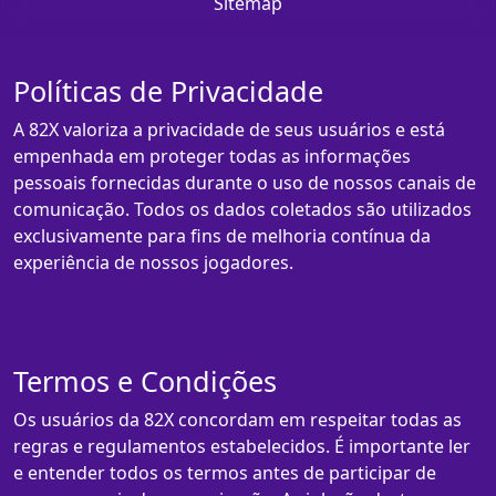
Sitemap
Políticas de Privacidade
A 82X valoriza a privacidade de seus usuários e está
empenhada em proteger todas as informações
pessoais fornecidas durante o uso de nossos canais de
comunicação. Todos os dados coletados são utilizados
exclusivamente para fins de melhoria contínua da
experiência de nossos jogadores.
Termos e Condições
Os usuários da 82X concordam em respeitar todas as
regras e regulamentos estabelecidos. É importante ler
e entender todos os termos antes de participar de