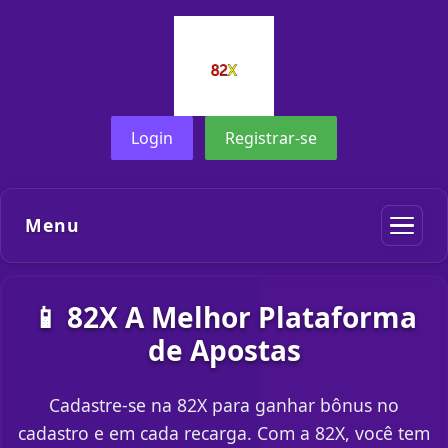
Login
Registrar-se
Menu
📱 82X A Melhor Plataforma
de Apostas
Cadastre-se na 82X para ganhar bônus no
cadastro e em cada recarga. Com a 82X, você tem