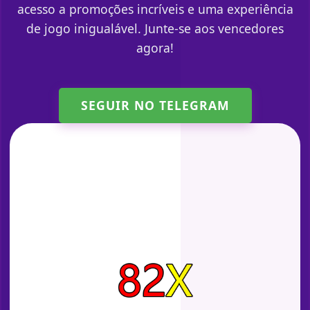
acesso a promoções incríveis e uma experiência
de jogo inigualável. Junte-se aos vencedores
agora!
SEGUIR NO TELEGRAM