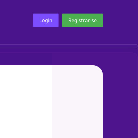
Login
Registrar-se