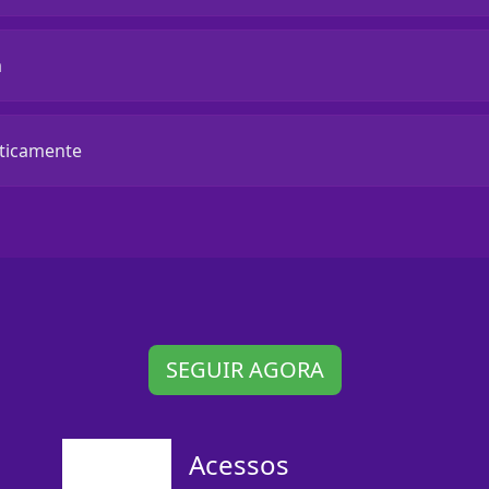
a
aticamente
SEGUIR AGORA
Acessos