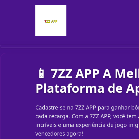
📱 7ZZ APP A Me
Plataforma de A
Cadastre-se na 7ZZ APP para ganhar bô
cada recarga. Com a 7ZZ APP, você tem
incríveis e uma experiência de jogo inig
vencedores agora!