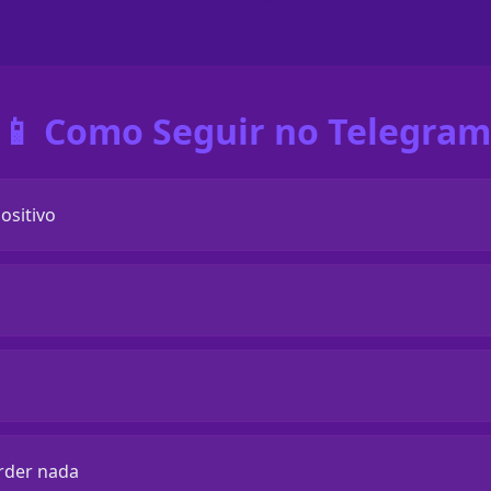
📱 Como Seguir no Telegram
ositivo
erder nada