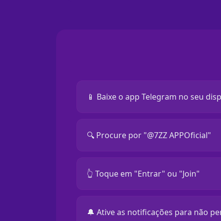
📱 Baixe o app Telegram no seu disp
🔍 Procure por "@7ZZ APPOficial"
👆 Toque em "Entrar" ou "Join"
🔔 Ative as notificações para não p