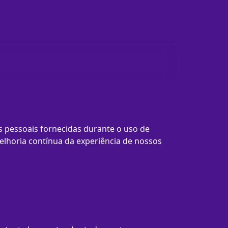
s pessoais fornecidas durante o uso de
elhoria contínua da experiência de nossos