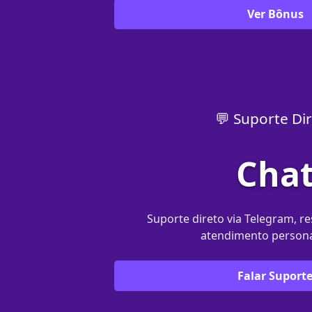
Ver Bônus
💬 Suporte Di
Cha
Suporte direto via Telegram, r
atendimento persona
Falar Suport