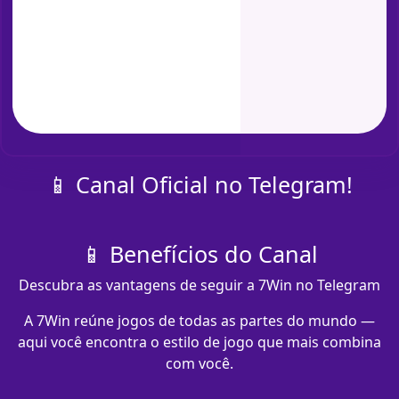
📱 Canal Oficial no Telegram!
📱 Benefícios do Canal
Descubra as vantagens de seguir a 7Win no Telegram
A 7Win reúne jogos de todas as partes do mundo —
aqui você encontra o estilo de jogo que mais combina
com você.