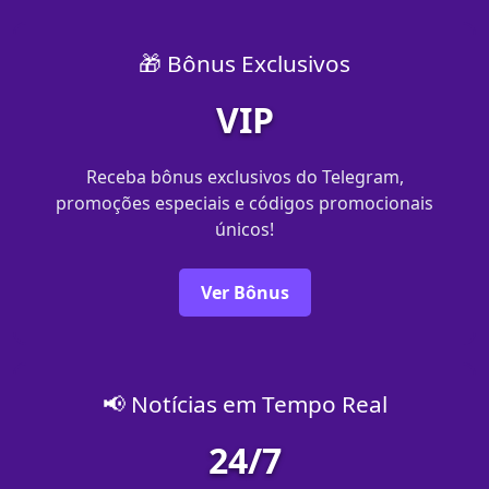
🎁 Bônus Exclusivos
VIP
Receba bônus exclusivos do Telegram,
promoções especiais e códigos promocionais
únicos!
Ver Bônus
📢 Notícias em Tempo Real
24/7