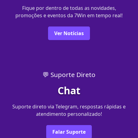
Fique por dentro de todas as novidades,
promoções e eventos da 7Win em tempo real!
Ver Notícias
💬 Suporte Direto
Chat
Suporte direto via Telegram, respostas rápidas e
atendimento personalizado!
Falar Suporte