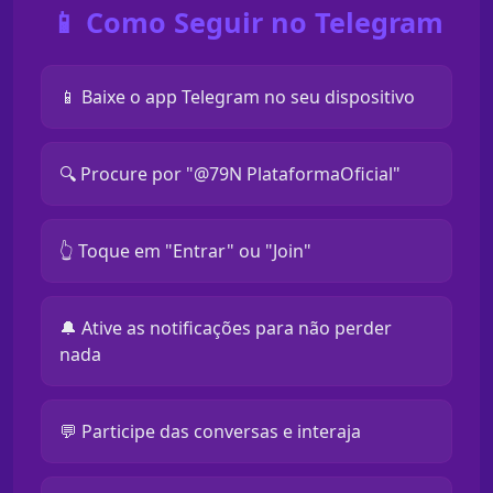
📱 Como Seguir no Telegram
📱 Baixe o app Telegram no seu dispositivo
🔍 Procure por "@79N PlataformaOficial"
👆 Toque em "Entrar" ou "Join"
🔔 Ative as notificações para não perder
nada
💬 Participe das conversas e interaja