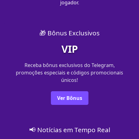
jogador.
🎁 Bônus Exclusivos
VIP
Receba bônus exclusivos do Telegram,
promoções especiais e códigos promocionais
únicos!
Ver Bônus
📢 Notícias em Tempo Real