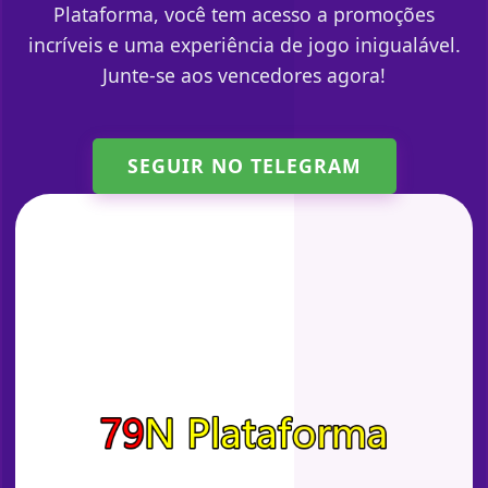
Plataforma, você tem acesso a promoções
incríveis e uma experiência de jogo inigualável.
Junte-se aos vencedores agora!
SEGUIR NO TELEGRAM