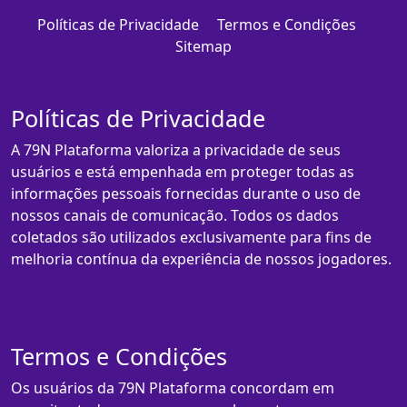
Políticas de Privacidade
Termos e Condições
Sitemap
Políticas de Privacidade
A 79N Plataforma valoriza a privacidade de seus
usuários e está empenhada em proteger todas as
informações pessoais fornecidas durante o uso de
nossos canais de comunicação. Todos os dados
coletados são utilizados exclusivamente para fins de
melhoria contínua da experiência de nossos jogadores.
Termos e Condições
Os usuários da 79N Plataforma concordam em