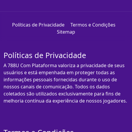
Políticas de Privacidade
Termos e Condições
Sitemap
Políticas de Privacidade
A 788U Com Plataforma valoriza a privacidade de seus
usuários e está empenhada em proteger todas as
informações pessoais fornecidas durante o uso de
nossos canais de comunicação. Todos os dados
coletados são utilizados exclusivamente para fins de
melhoria contínua da experiência de nossos jogadores.