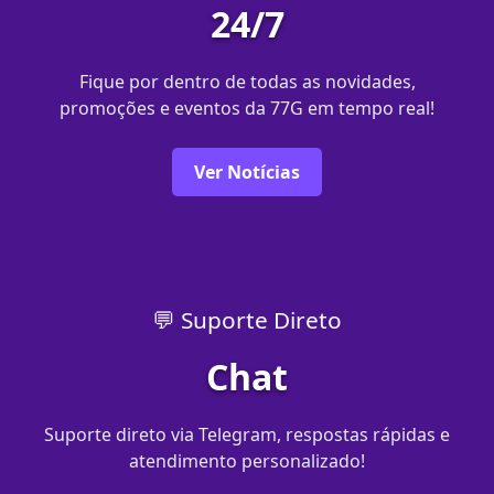
24/7
Fique por dentro de todas as novidades,
promoções e eventos da 77G em tempo real!
Ver Notícias
💬 Suporte Direto
Chat
Suporte direto via Telegram, respostas rápidas e
atendimento personalizado!