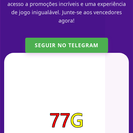
acesso a promoções incríveis e uma experiência
de jogo inigualável. Junte-se aos vencedores
agora!
SEGUIR NO TELEGRAM