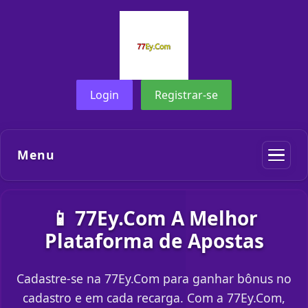
Login
Registrar-se
Menu
📱 77Ey.Com A Melhor
Plataforma de Apostas
Cadastre-se na 77Ey.Com para ganhar bônus no
cadastro e em cada recarga. Com a 77Ey.Com,