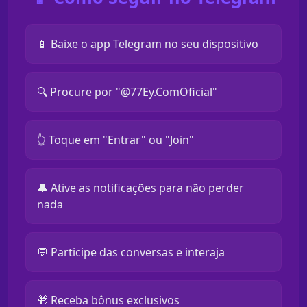
📱 Baixe o app Telegram no seu dispositivo
🔍 Procure por "@77Ey.ComOficial"
👆 Toque em "Entrar" ou "Join"
🔔 Ative as notificações para não perder
nada
💬 Participe das conversas e interaja
🎁 Receba bônus exclusivos