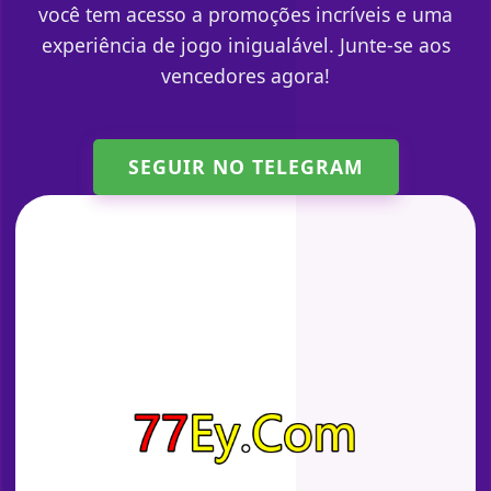
você tem acesso a promoções incríveis e uma
experiência de jogo inigualável. Junte-se aos
vencedores agora!
SEGUIR NO TELEGRAM