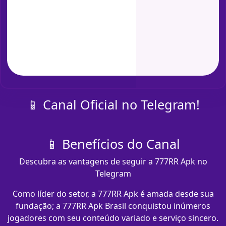
📱 Canal Oficial no Telegram!
📱 Benefícios do Canal
Descubra as vantagens de seguir a 777RR Apk no
Telegram
Como líder do setor, a 777RR Apk é amada desde sua
fundação; a 777RR Apk Brasil conquistou inúmeros
jogadores com seu conteúdo variado e serviço sincero.