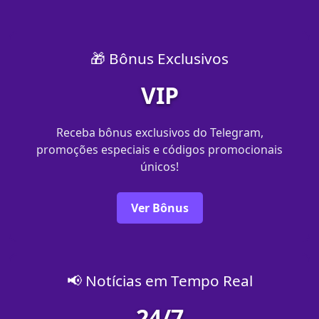
🎁 Bônus Exclusivos
VIP
Receba bônus exclusivos do Telegram,
promoções especiais e códigos promocionais
únicos!
Ver Bônus
📢 Notícias em Tempo Real
24/7