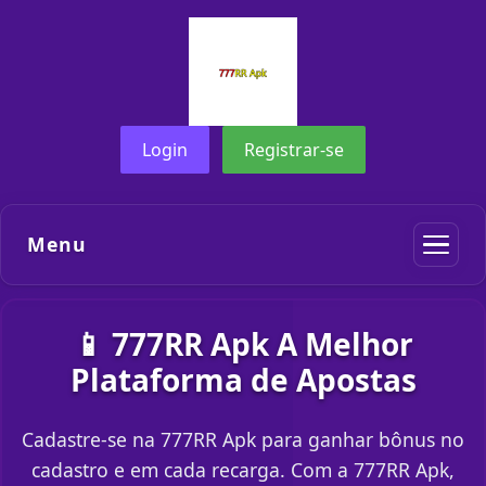
Login
Registrar-se
Menu
📱 777RR Apk A Melhor
Plataforma de Apostas
Cadastre-se na 777RR Apk para ganhar bônus no
cadastro e em cada recarga. Com a 777RR Apk,