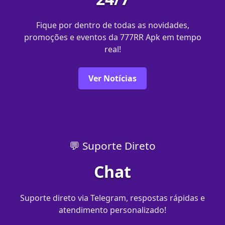
Fique por dentro de todas as novidades,
promoções e eventos da 777RR Apk em tempo
real!
Ver Notícias
💬 Suporte Direto
Chat
Suporte direto via Telegram, respostas rápidas e
atendimento personalizado!