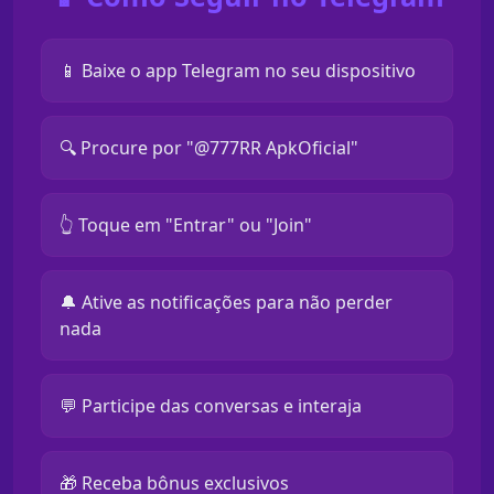
📱 Baixe o app Telegram no seu dispositivo
🔍 Procure por "@777RR ApkOficial"
👆 Toque em "Entrar" ou "Join"
🔔 Ative as notificações para não perder
nada
💬 Participe das conversas e interaja
🎁 Receba bônus exclusivos