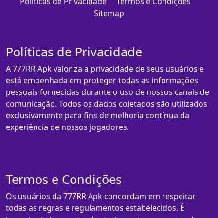
Políticas de Privacidade
Termos e Condições
Sitemap
Políticas de Privacidade
A 777RR Apk valoriza a privacidade de seus usuários e
está empenhada em proteger todas as informações
pessoais fornecidas durante o uso de nossos canais de
comunicação. Todos os dados coletados são utilizados
exclusivamente para fins de melhoria contínua da
experiência de nossos jogadores.
Termos e Condições
Os usuários da 777RR Apk concordam em respeitar
todas as regras e regulamentos estabelecidos. É