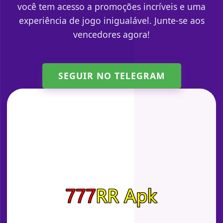
você tem acesso a promoções incríveis e uma
experiência de jogo inigualável. Junte-se aos
vencedores agora!
SEGUIR NO TELEGRAM