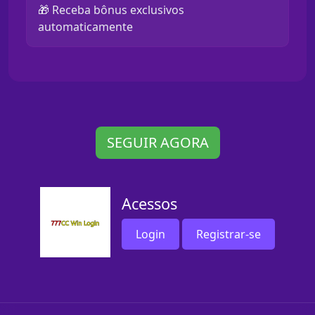
🎁 Receba bônus exclusivos
automaticamente
SEGUIR AGORA
Acessos
Login
Registrar-se