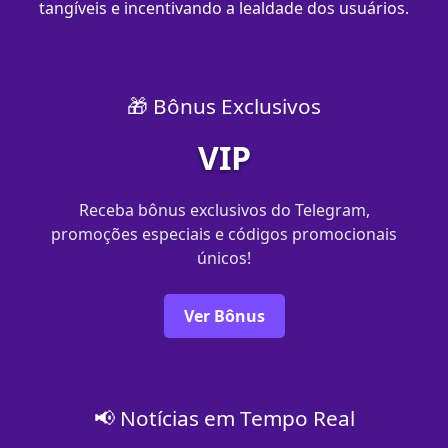
tangíveis e incentivando a lealdade dos usuários.
🎁 Bônus Exclusivos
VIP
Receba bônus exclusivos do Telegram,
promoções especiais e códigos promocionais
únicos!
Ver Bônus
📢 Notícias em Tempo Real