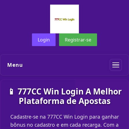
Login
Registrar-se
Menu
📱 777CC Win Login A Melhor
Plataforma de Apostas
Cadastre-se na 777CC Win Login para ganhar
bônus no cadastro e em cada recarga. Com a