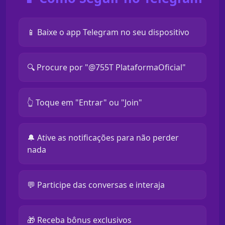
📱 Baixe o app Telegram no seu dispositivo
🔍 Procure por "@755T PlataformaOficial"
👆 Toque em "Entrar" ou "Join"
🔔 Ative as notificações para não perder
nada
💬 Participe das conversas e interaja
🎁 Receba bônus exclusivos