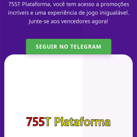
755T Plataforma, você tem acesso a promoções
incríveis e uma experiência de jogo inigualável.
Junte-se aos vencedores agora!
SEGUIR NO TELEGRAM