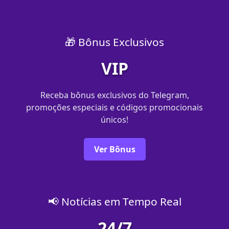
🎁 Bônus Exclusivos
VIP
Receba bônus exclusivos do Telegram,
promoções especiais e códigos promocionais
únicos!
Ver Bônus
📢 Notícias em Tempo Real
24/7