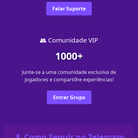
Falar Suporte
👥 Comunidade VIP
1000+
Junte-se a uma comunidade exclusiva de
jogadores e compartilhe experiências!
Entrar Grupo
📱 Como Seguir no Telegram