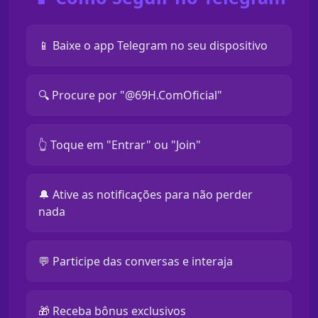
📱 Baixe o app Telegram no seu dispositivo
🔍 Procure por "@69H.ComOficial"
👆 Toque em "Entrar" ou "Join"
🔔 Ative as notificações para não perder
nada
💬 Participe das conversas e interaja
🎁 Receba bônus exclusivos