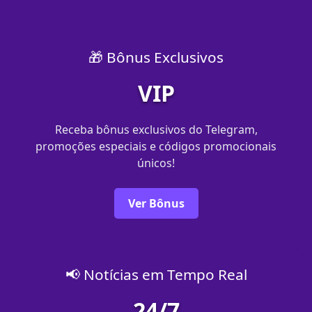
🎁 Bônus Exclusivos
VIP
Receba bônus exclusivos do Telegram,
promoções especiais e códigos promocionais
únicos!
Ver Bônus
📢 Notícias em Tempo Real
24/7