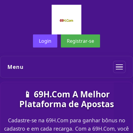
Login
Registrar-se
Menu
📱 69H.Com A Melhor
Plataforma de Apostas
Cadastre-se na 69H.Com para ganhar bônus no
cadastro e em cada recarga. Com a 69H.Com, você