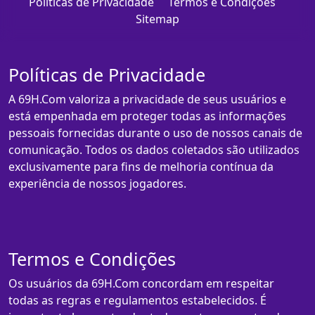
Políticas de Privacidade
Termos e Condições
Sitemap
Políticas de Privacidade
A 69H.Com valoriza a privacidade de seus usuários e
está empenhada em proteger todas as informações
pessoais fornecidas durante o uso de nossos canais de
comunicação. Todos os dados coletados são utilizados
exclusivamente para fins de melhoria contínua da
experiência de nossos jogadores.
Termos e Condições
Os usuários da 69H.Com concordam em respeitar
todas as regras e regulamentos estabelecidos. É