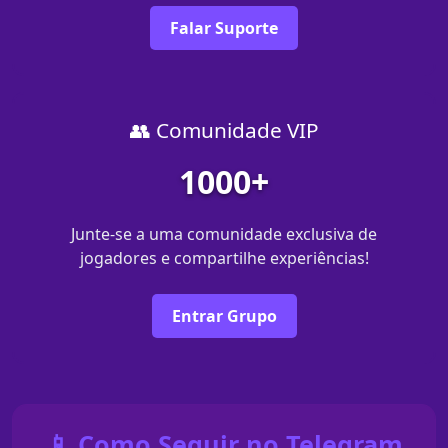
Falar Suporte
👥 Comunidade VIP
1000+
Junte-se a uma comunidade exclusiva de
jogadores e compartilhe experiências!
Entrar Grupo
📱 Como Seguir no Telegram