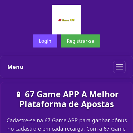
Login
Registrar-se
Menu
📱 67 Game APP A Melhor
Plataforma de Apostas
Cadastre-se na 67 Game APP para ganhar bônus
no cadastro e em cada recarga. Com a 67 Game