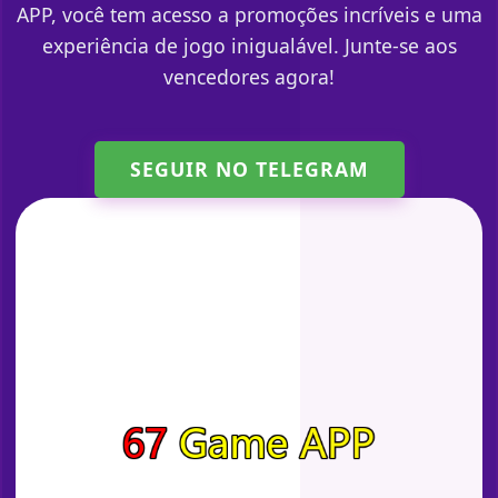
APP, você tem acesso a promoções incríveis e uma
experiência de jogo inigualável. Junte-se aos
vencedores agora!
SEGUIR NO TELEGRAM