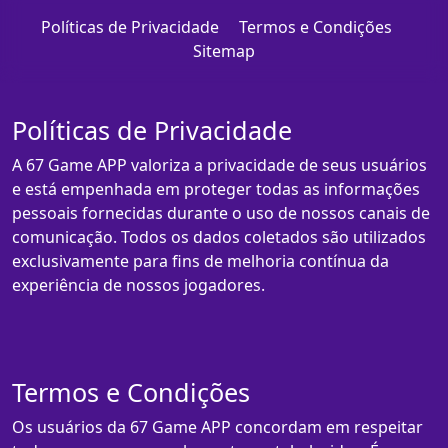
Políticas de Privacidade
Termos e Condições
Sitemap
Políticas de Privacidade
A 67 Game APP valoriza a privacidade de seus usuários
e está empenhada em proteger todas as informações
pessoais fornecidas durante o uso de nossos canais de
comunicação. Todos os dados coletados são utilizados
exclusivamente para fins de melhoria contínua da
experiência de nossos jogadores.
Termos e Condições
Os usuários da 67 Game APP concordam em respeitar