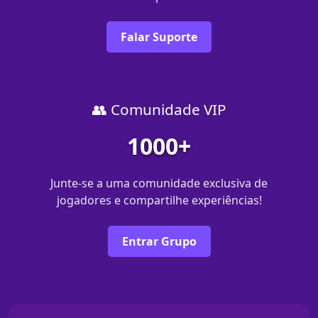
Falar Suporte
👥 Comunidade VIP
1000+
Junte-se a uma comunidade exclusiva de
jogadores e compartilhe experiências!
Entrar Grupo