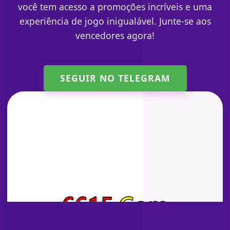
você tem acesso a promoções incríveis e uma
experiência de jogo inigualável. Junte-se aos
vencedores agora!
SEGUIR NO TELEGRAM