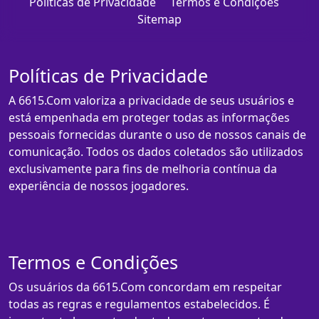
Políticas de Privacidade
Termos e Condições
Sitemap
Políticas de Privacidade
A 6615.Com valoriza a privacidade de seus usuários e
está empenhada em proteger todas as informações
pessoais fornecidas durante o uso de nossos canais de
comunicação. Todos os dados coletados são utilizados
exclusivamente para fins de melhoria contínua da
experiência de nossos jogadores.
Termos e Condições
Os usuários da 6615.Com concordam em respeitar
todas as regras e regulamentos estabelecidos. É