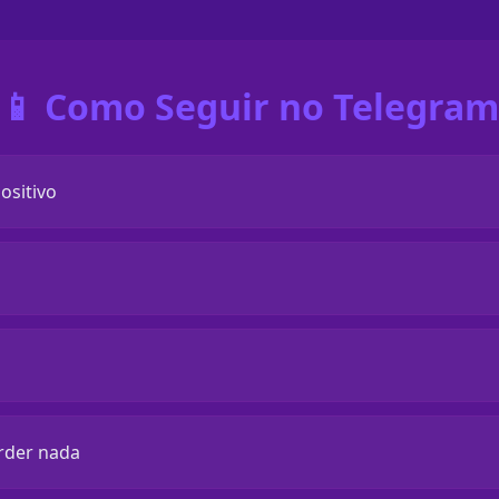
📱 Como Seguir no Telegram
ositivo
erder nada