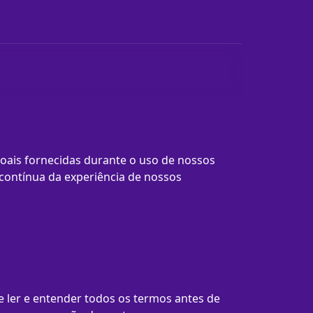
oais fornecidas durante o uso de nossos
 contínua da experiência de nossos
 ler e entender todos os termos antes de