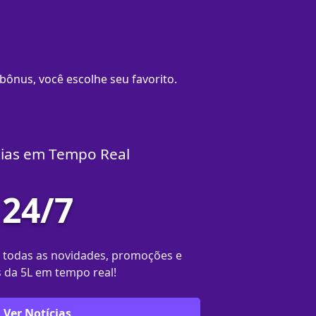
bônus, você escolhe seu favorito.
cias em Tempo Real
24/7
e todas as novidades, promoções e
 da 5L em tempo real!
Ver Notícias