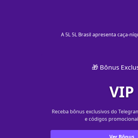
A 5L 5L Brasil apresenta caça-ní
🎁 Bônus Exclu
VIP
Receba bônus exclusivos do Telegra
e códigos promocionai
Ver Bônus