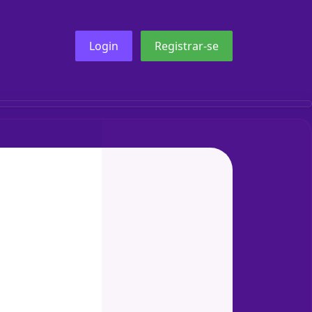
Login
Registrar-se