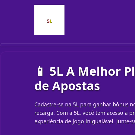
📱 5L A Melhor P
de Apostas
Cadastre-se na 5L para ganhar bônus n
recarga. Com a 5L, você tem acesso a p
experiência de jogo inigualável. Junte-