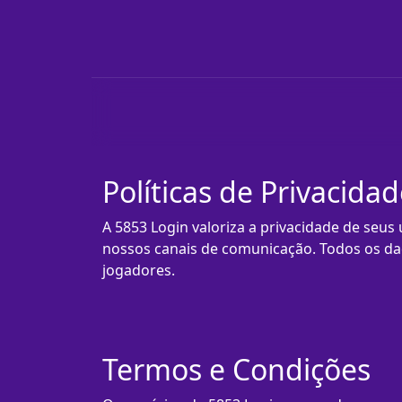
Políticas de Privacida
A 5853 Login valoriza a privacidade de seu
nossos canais de comunicação. Todos os dad
jogadores.
Termos e Condições