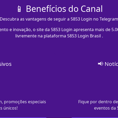
📱 Benefícios do Canal
Descubra as vantagens de seguir a 5853 Login no Telegra
to e inovação, o site da 5853 Login apresenta mais de 5.0
livremente na plataforma 5853 Login Brasil .
sivos
📢 Notí
m, promoções especiais
Fique por dentro d
s únicos!
eventos da 