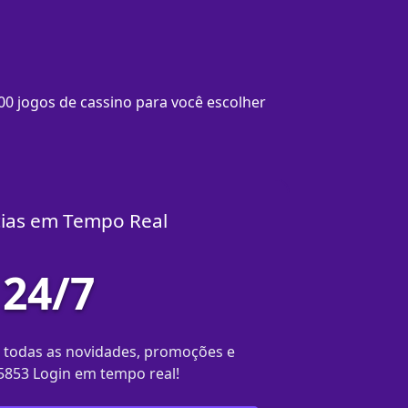
m
00 jogos de cassino para você escolher
cias em Tempo Real
24/7
e todas as novidades, promoções e
5853 Login em tempo real!