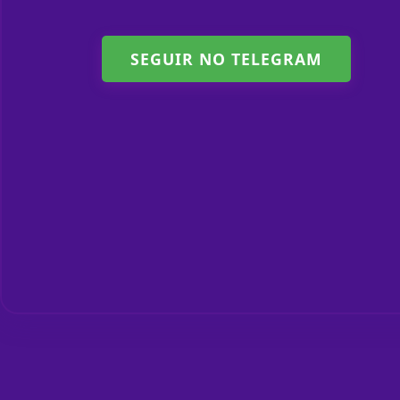
SEGUIR NO TELEGRAM