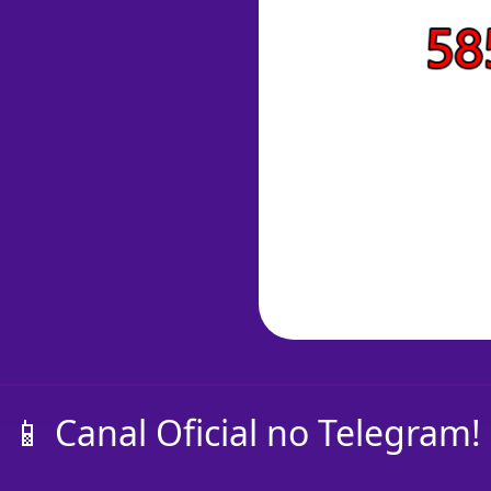
📱 Canal Oficial no Telegram!