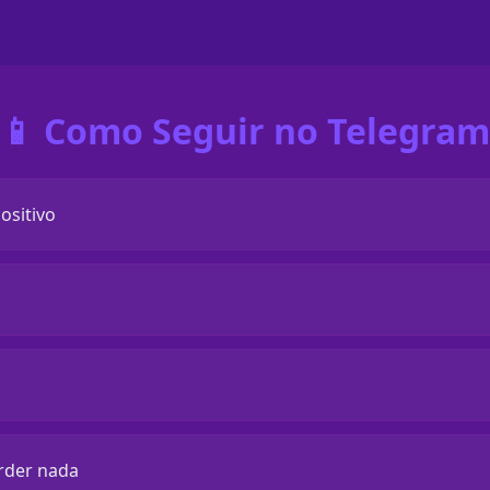
📱 Como Seguir no Telegram
ositivo
"
erder nada