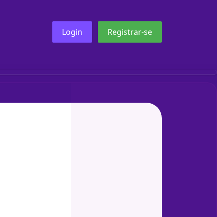
Login
Registrar-se