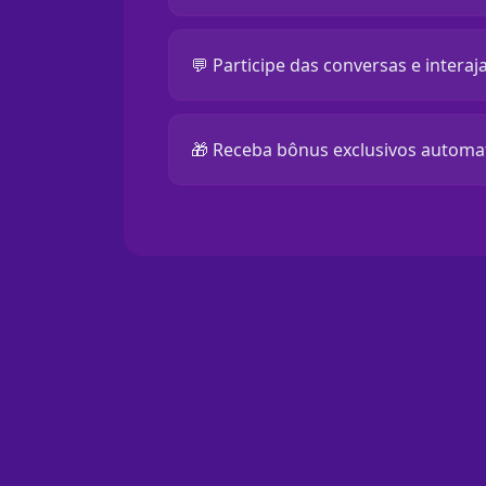
💬 Participe das conversas e interaj
🎁 Receba bônus exclusivos autom