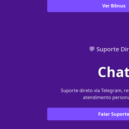
Ver Bônus
💬 Suporte Di
Cha
Suporte direto via Telegram, r
atendimento persona
Falar Suport