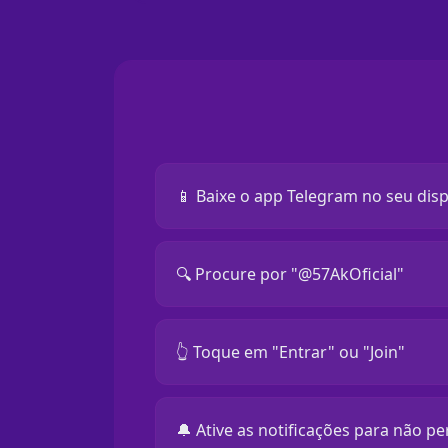
📱 Baixe o app Telegram no seu disp
🔍 Procure por "@57AkOficial"
👆 Toque em "Entrar" ou "Join"
🔔 Ative as notificações para não p