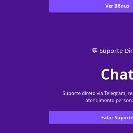
Ver Bônus
💬 Suporte Di
Cha
Suporte direto via Telegram, r
atendimento persona
Falar Suport