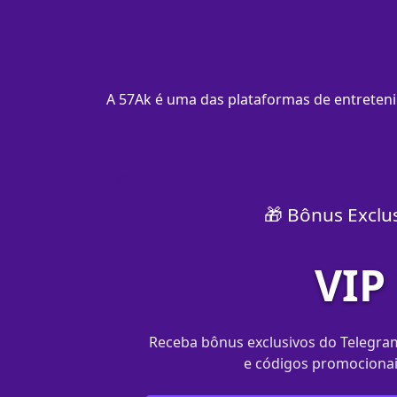
A 57Ak é uma das plataformas de entreten
🎁 Bônus Exclu
VIP
Receba bônus exclusivos do Telegra
e códigos promocionai