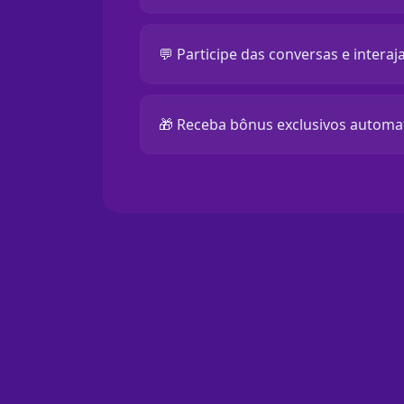
💬 Participe das conversas e interaj
🎁 Receba bônus exclusivos autom