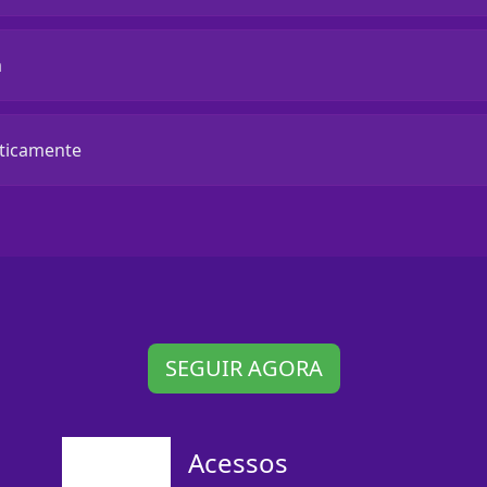
a
aticamente
SEGUIR AGORA
Acessos