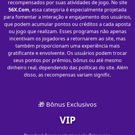
recompensados por suas atividades de jogo. No site
56X.Com
, essa categoria é especialmente projetada
para fomentar a interação e engajamento dos usuários,
que podem acumular pontos ou créditos a cada aposta
ou jogo que realizam. Esses programas não apenas
incentivam os jogadores a retornarem ao site, mas
também proporcionam uma experiência mais
gratificante e envolvente. Os usuários podem trocar
seus pontos por prêmios, bônus ou até mesmo
dinheiro real, dependendo das políticas do site. Além
disso, as recompensas variam signific.
🎁 Bônus Exclusivos
VIP