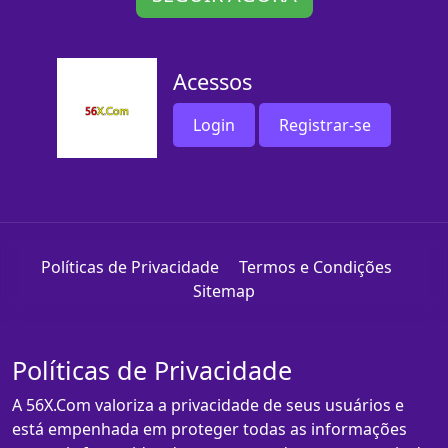
Acessos
Login
Registrar-se
Políticas de Privacidade
Termos e Condições
Sitemap
Políticas de Privacidade
A 56X.Com valoriza a privacidade de seus usuários e
está empenhada em proteger todas as informações