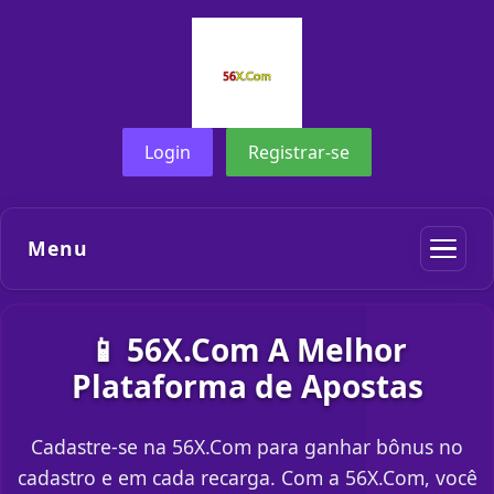
Login
Registrar-se
Menu
📱 56X.Com A Melhor
Plataforma de Apostas
Cadastre-se na 56X.Com para ganhar bônus no
cadastro e em cada recarga. Com a 56X.Com, você