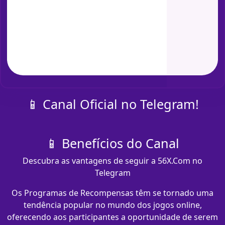
📱 Canal Oficial no Telegram!
📱 Benefícios do Canal
Descubra as vantagens de seguir a 56X.Com no
Telegram
Os Programas de Recompensas têm se tornado uma
tendência popular no mundo dos jogos online,
oferecendo aos participantes a oportunidade de serem