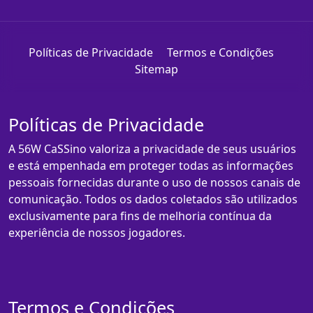
Políticas de Privacidade
Termos e Condições
Sitemap
Políticas de Privacidade
A 56W CaSSino valoriza a privacidade de seus usuários
e está empenhada em proteger todas as informações
pessoais fornecidas durante o uso de nossos canais de
comunicação. Todos os dados coletados são utilizados
exclusivamente para fins de melhoria contínua da
experiência de nossos jogadores.
Termos e Condições