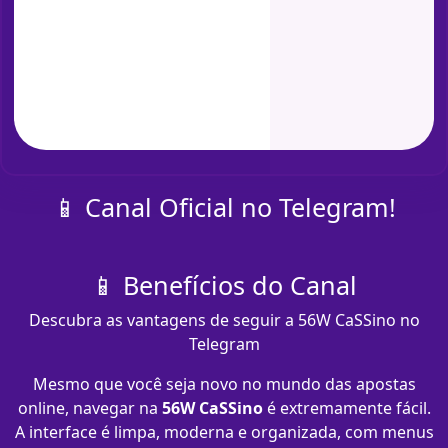
📱 Canal Oficial no Telegram!
📱 Benefícios do Canal
Descubra as vantagens de seguir a 56W CaSSino no
Telegram
Mesmo que você seja novo no mundo das apostas
online, navegar na
56W CaSSino
é extremamente fácil.
A interface é limpa, moderna e organizada, com menus