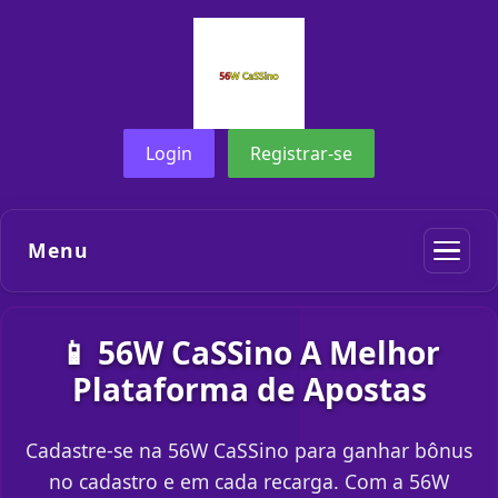
Login
Registrar-se
Menu
📱 56W CaSSino A Melhor
Plataforma de Apostas
Cadastre-se na 56W CaSSino para ganhar bônus
no cadastro e em cada recarga. Com a 56W