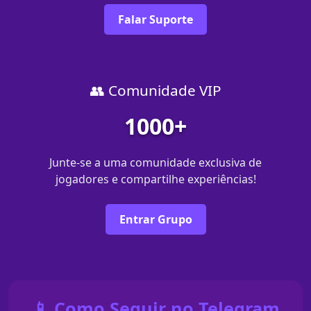
Falar Suporte
👥 Comunidade VIP
1000+
Junte-se a uma comunidade exclusiva de
jogadores e compartilhe experiências!
Entrar Grupo
📱 Como Seguir no Telegram