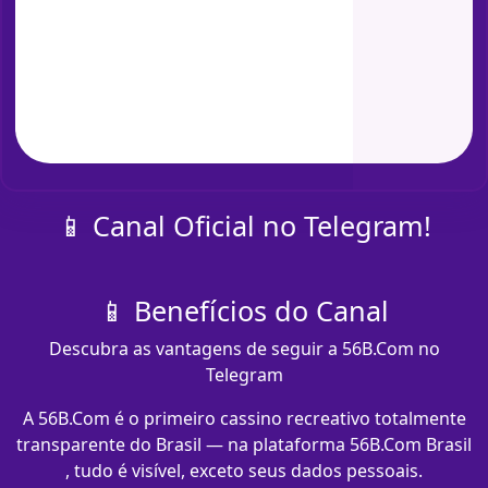
📱 Canal Oficial no Telegram!
📱 Benefícios do Canal
Descubra as vantagens de seguir a 56B.Com no
Telegram
A 56B.Com é o primeiro cassino recreativo totalmente
transparente do Brasil — na plataforma 56B.Com Brasil
, tudo é visível, exceto seus dados pessoais.