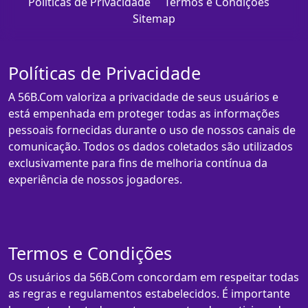
Políticas de Privacidade
Termos e Condições
Sitemap
Políticas de Privacidade
A 56B.Com valoriza a privacidade de seus usuários e
está empenhada em proteger todas as informações
pessoais fornecidas durante o uso de nossos canais de
comunicação. Todos os dados coletados são utilizados
exclusivamente para fins de melhoria contínua da
experiência de nossos jogadores.
Termos e Condições
Os usuários da 56B.Com concordam em respeitar todas
as regras e regulamentos estabelecidos. É importante