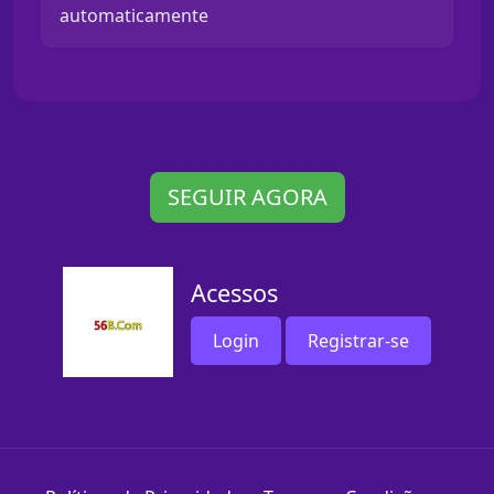
automaticamente
SEGUIR AGORA
Acessos
Login
Registrar-se