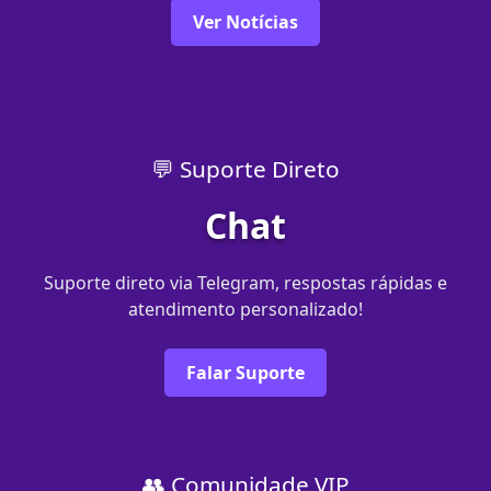
Ver Notícias
💬 Suporte Direto
Chat
Suporte direto via Telegram, respostas rápidas e
atendimento personalizado!
Falar Suporte
👥 Comunidade VIP