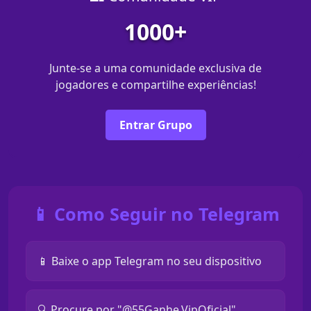
1000+
Junte-se a uma comunidade exclusiva de
jogadores e compartilhe experiências!
Entrar Grupo
📱 Como Seguir no Telegram
📱 Baixe o app Telegram no seu dispositivo
🔍 Procure por "@55Ganhe.VipOficial"