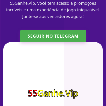
55Ganhe.Vip, você tem acesso a promoções
incríveis e uma experiência de jogo inigualável.
Junte-se aos vencedores agora!
SEGUIR NO TELEGRAM