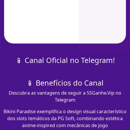
📱 Canal Oficial no Telegram!
📱 Benefícios do Canal
Descubra as vantagens de seguir a 55Ganhe.Vip no
Telegram
Bikini Paradise exemplifica o design visual característico
dos slots temáticos da PG Soft, combinando estética
anime-inspired com mecânicas de jogo