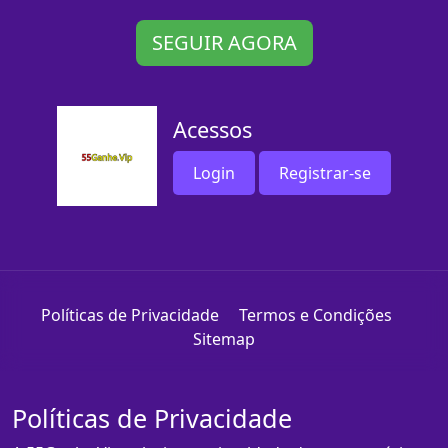
SEGUIR AGORA
Acessos
Login
Registrar-se
Políticas de Privacidade
Termos e Condições
Sitemap
Políticas de Privacidade