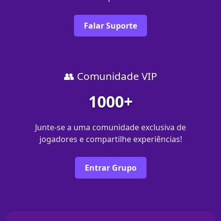
Falar Suporte
👥 Comunidade VIP
1000+
Junte-se a uma comunidade exclusiva de
jogadores e compartilhe experiências!
Entrar Grupo