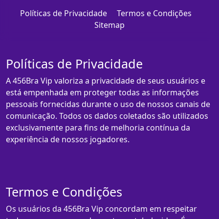
Políticas de Privacidade
Termos e Condições
Sitemap
Políticas de Privacidade
A 456Bra Vip valoriza a privacidade de seus usuários e
está empenhada em proteger todas as informações
pessoais fornecidas durante o uso de nossos canais de
comunicação. Todos os dados coletados são utilizados
exclusivamente para fins de melhoria contínua da
experiência de nossos jogadores.
Termos e Condições
Os usuários da 456Bra Vip concordam em respeitar