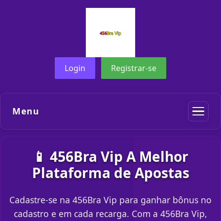
Login
Registrar-se
Menu
📱 456Bra Vip A Melhor
Plataforma de Apostas
Cadastre-se na 456Bra Vip para ganhar bônus no
cadastro e em cada recarga. Com a 456Bra Vip,