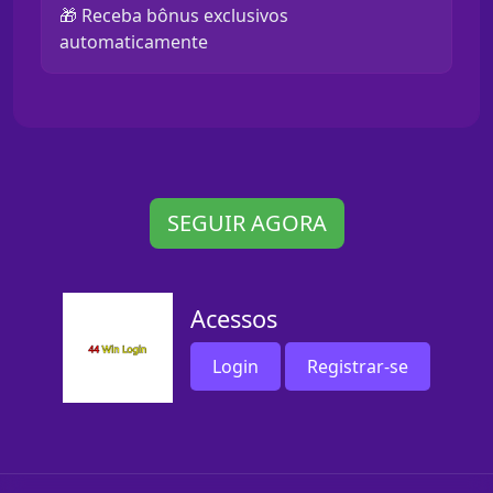
🎁 Receba bônus exclusivos
automaticamente
SEGUIR AGORA
Acessos
Login
Registrar-se