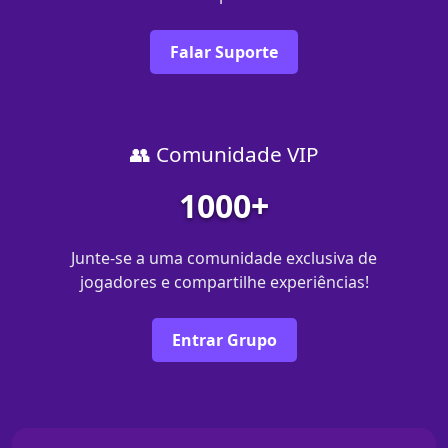
Falar Suporte
👥 Comunidade VIP
1000+
Junte-se a uma comunidade exclusiva de
jogadores e compartilhe experiências!
Entrar Grupo