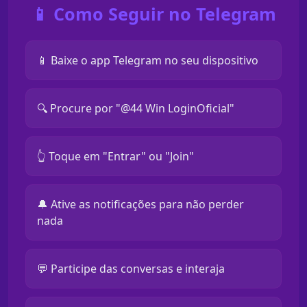
📱 Como Seguir no Telegram
📱 Baixe o app Telegram no seu dispositivo
🔍 Procure por "@44 Win LoginOficial"
👆 Toque em "Entrar" ou "Join"
🔔 Ative as notificações para não perder
nada
💬 Participe das conversas e interaja