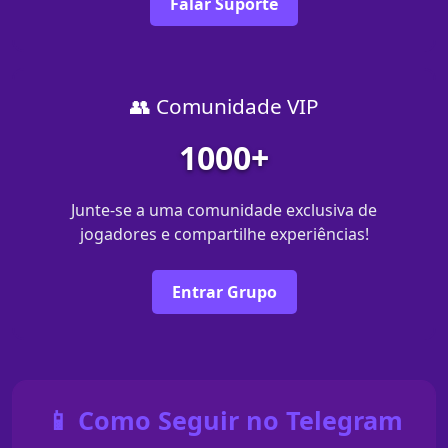
Falar Suporte
👥 Comunidade VIP
1000+
Junte-se a uma comunidade exclusiva de
jogadores e compartilhe experiências!
Entrar Grupo
📱 Como Seguir no Telegram