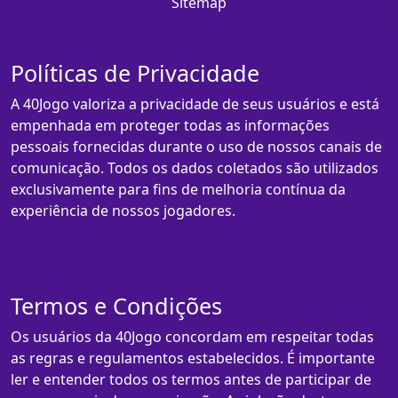
Sitemap
Políticas de Privacidade
A 40Jogo valoriza a privacidade de seus usuários e está
empenhada em proteger todas as informações
pessoais fornecidas durante o uso de nossos canais de
comunicação. Todos os dados coletados são utilizados
exclusivamente para fins de melhoria contínua da
experiência de nossos jogadores.
Termos e Condições
Os usuários da 40Jogo concordam em respeitar todas
as regras e regulamentos estabelecidos. É importante
ler e entender todos os termos antes de participar de