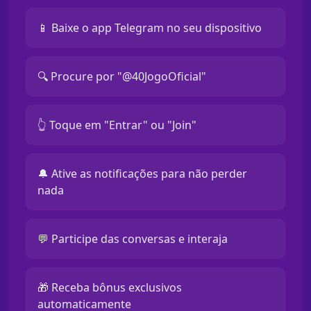
📱 Baixe o app Telegram no seu dispositivo
🔍 Procure por "@40JogoOficial"
👆 Toque em "Entrar" ou "Join"
🔔 Ative as notificações para não perder
nada
💬 Participe das conversas e interaja
🎁 Receba bônus exclusivos
automaticamente