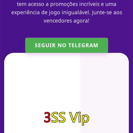
tem acesso a promoções incríveis e uma
experiência de jogo inigualável. Junte-se aos
vencedores agora!
SEGUIR NO TELEGRAM