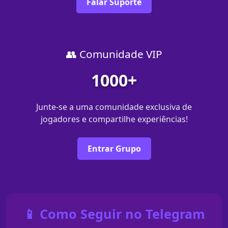
Falar Suporte
👥 Comunidade VIP
1000+
Junte-se a uma comunidade exclusiva de
jogadores e compartilhe experiências!
Entrar Grupo
📱 Como Seguir no Telegram