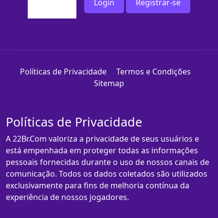
Login
Registrar-se
Políticas de Privacidade
Termos e Condições
Sitemap
Políticas de Privacidade
A 22Br.Com valoriza a privacidade de seus usuários e
está empenhada em proteger todas as informações
pessoais fornecidas durante o uso de nossos canais de
comunicação. Todos os dados coletados são utilizados
exclusivamente para fins de melhoria contínua da
experiência de nossos jogadores.