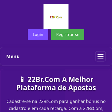
Login
Registrar-se
Menu
📱 22Br.Com A Melhor
Plataforma de Apostas
Cadastre-se na 22Br.Com para ganhar bônus no
cadastro e em cada recarga. Com a 22Br.Com,