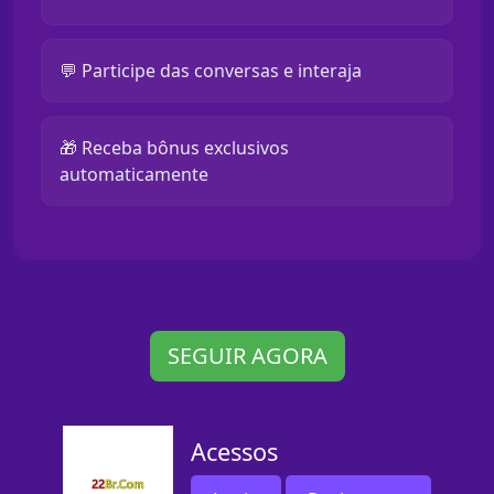
💬 Participe das conversas e interaja
🎁 Receba bônus exclusivos
automaticamente
SEGUIR AGORA
Acessos