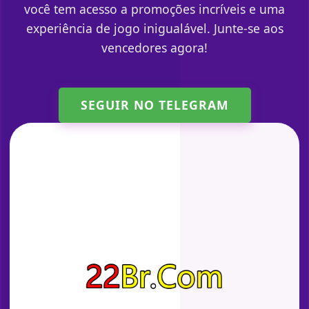
você tem acesso a promoções incríveis e uma
experiência de jogo inigualável. Junte-se aos
vencedores agora!
SEGUIR NO TELEGRAM