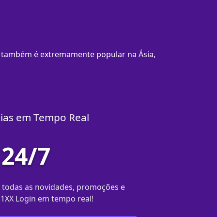
il também é extremamente popular na Ásia,
cias em Tempo Real
24/7
e todas as novidades, promoções e
 1XX Login em tempo real!