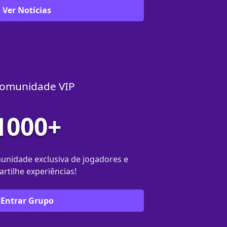
Ver Notícias
Comunidade VIP
1000+
unidade exclusiva de jogadores e
rtilhe experiências!
Entrar Grupo