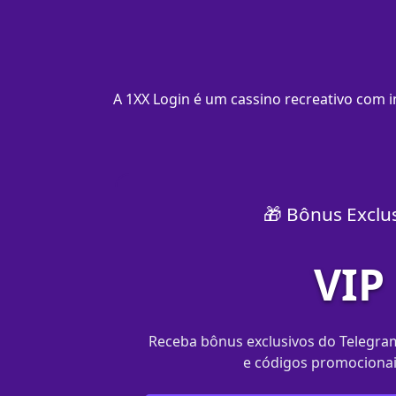
A 1XX Login é um cassino recreativo com 
🎁 Bônus Exclu
VIP
Receba bônus exclusivos do Telegra
e códigos promocionai