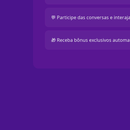
💬 Participe das conversas e interaj
🎁 Receba bônus exclusivos autom