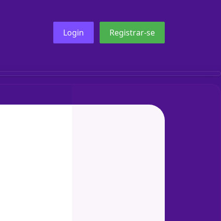
Login
Registrar-se