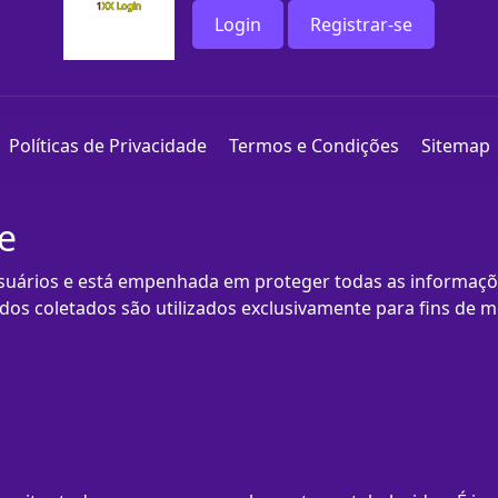
Login
Registrar-se
Políticas de Privacidade
Termos e Condições
Sitemap
de
 usuários e está empenhada em proteger todas as informaçõ
os coletados são utilizados exclusivamente para fins de m