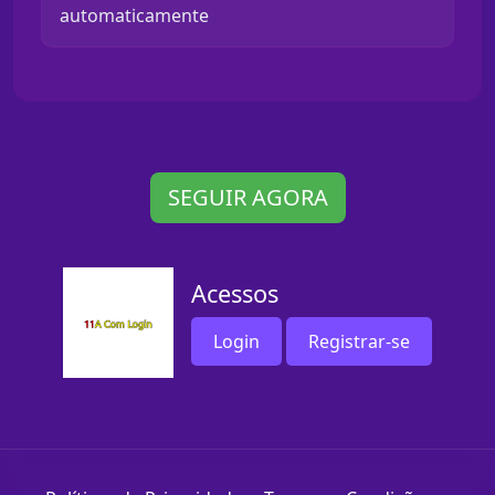
automaticamente
SEGUIR AGORA
Acessos
Login
Registrar-se