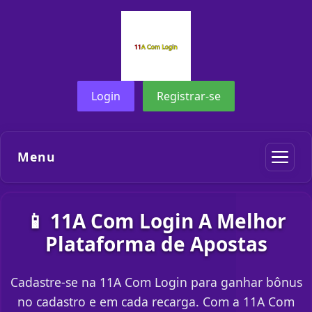
Login
Registrar-se
Menu
📱 11A Com Login A Melhor
Plataforma de Apostas
Cadastre-se na 11A Com Login para ganhar bônus
no cadastro e em cada recarga. Com a 11A Com