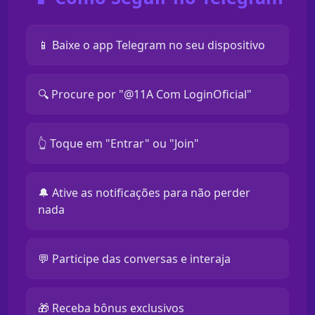
📱 Baixe o app Telegram no seu dispositivo
🔍 Procure por "@11A Com LoginOficial"
👆 Toque em "Entrar" ou "Join"
🔔 Ative as notificações para não perder
nada
💬 Participe das conversas e interaja
🎁 Receba bônus exclusivos