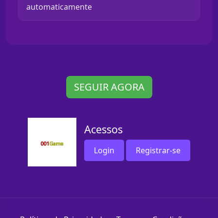
automaticamente
SEGUIR AGORA
Acessos
Login
Registrar-se