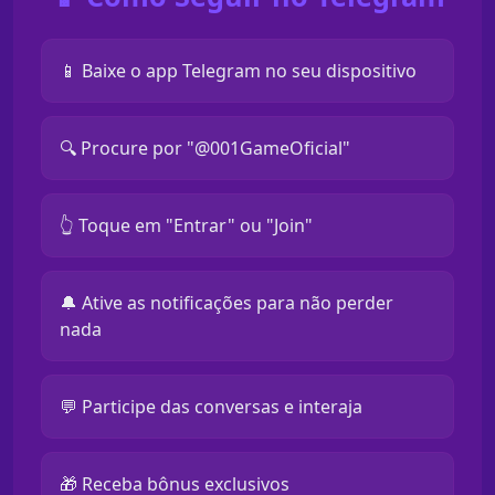
📱 Baixe o app Telegram no seu dispositivo
🔍 Procure por "@001GameOficial"
👆 Toque em "Entrar" ou "Join"
🔔 Ative as notificações para não perder
nada
💬 Participe das conversas e interaja
🎁 Receba bônus exclusivos