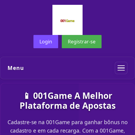
Login
Registrar-se
Menu
📱 001Game A Melhor
Plataforma de Apostas
Cadastre-se na 001Game para ganhar bônus no
cadastro e em cada recarga. Com a 001Game,