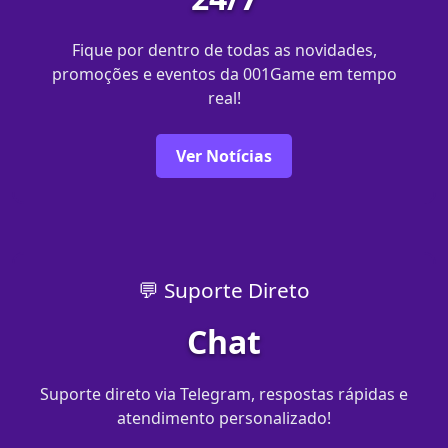
Fique por dentro de todas as novidades,
promoções e eventos da 001Game em tempo
real!
Ver Notícias
💬 Suporte Direto
Chat
Suporte direto via Telegram, respostas rápidas e
atendimento personalizado!