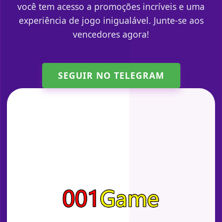
você tem acesso a promoções incríveis e uma
experiência de jogo inigualável. Junte-se aos
vencedores agora!
SEGUIR NO TELEGRAM